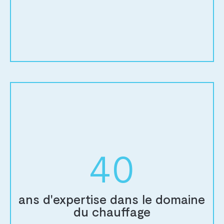
40
QUI SOMMES-NOUS ?
POÊLES
ans d'expertise dans le domaine
CHEMINÉES & INSERTS
du chauffage
CHAUDIÈRES