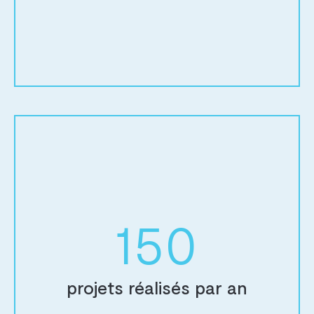
RAMONAGE
PANNEAUX PHOTOVOLTAÏQUES
04 81 65 63 60
RÉALISATIONS
AIDES FINANCIÈRES
150
projets réalisés par an